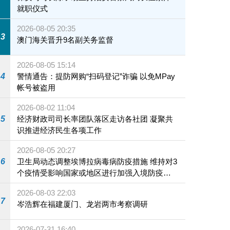
就职仪式
2026-08-05 20:35
3
澳门海关晋升9名副关务监督
2026-08-05 15:14
4
警情通告：提防网购“扫码登记”诈骗 以免MPay
帐号被盗用
2026-08-02 11:04
5
经济财政司司长率团队落区走访各社团 凝聚共
识推进经济民生各项工作
2026-08-05 20:27
6
卫生局动态调整埃博拉病毒病防疫措施 维持对3
个疫情受影响国家或地区进行加强入境防疫措
施
2026-08-03 22:03
7
岑浩辉在福建厦门、龙岩两市考察调研
2026-07-31 16:40