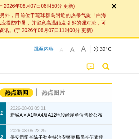
6年08月07日06时50分 更新)
另外，目前位于琉球群岛附近的热带气旋「白海
民应提防中暑，并留意高温触发引起的强对流，可
2026年08月07日11时00分 更新)
A
A
跳至内容
32°
C
A
热点新闻
热点图片
2026-08-03 09:01
1
新城A区A1至A4及A12地段经屋单位售价公布
2026-08-05 22:25
2
保安司司长陈子劲主持治安警察局局长伍素萍