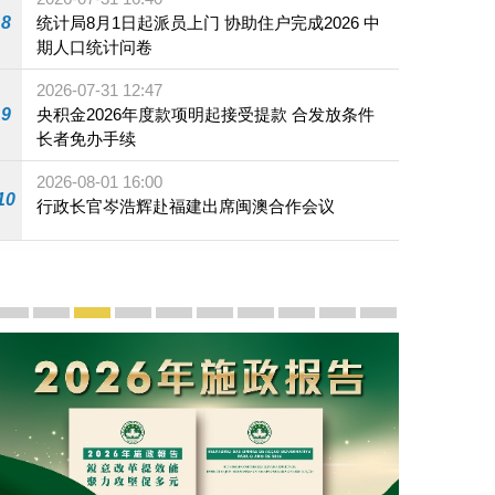
8
统计局8月1日起派员上门 协助住户完成2026 中
期人口统计问卷
2026-07-31 12:47
9
央积金2026年度款项明起接受提款 合发放条件
长者免办手续
2026-08-01 16:00
10
行政长官岑浩辉赴福建出席闽澳合作会议
宣传及推广
赓续中葡传统友谊 续写“一国两制”新篇章 — 澳门“一国
澳门名片集
行政长官岑浩辉11月18日发表2026年施政报
施政特写
澳门特别行政区经济和社会发展第二个五
横琴粤澳深度合作区专题网站
施政小讲堂
走进澳门
澳门相簿2020
《澳门微视