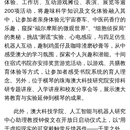
体验、工作坊、互动游戏摊位、表演、展览等逾
200项活动，将趣味科学知识及文化体验融入其
中，让参加者亲身体验元宇宙赛车、中医药香疗的
乐趣，窥探“福尔摩斯的微观世界”、“细胞侦探局”
的奥秘，挑战“测谎”实验、心电感应，与四足仿生
机器人互动，趣制鸡蛋仔及咖啡渣磨砂膏等，从中
感受澳大的学习氛围，探索个人兴趣和潜能。十间
住宿式书院亦安排奖赏游览活动，以游戏、共膳教
育体验等方式，让参加者感受书院系统的育人理
念。另外，位于横琴的珠海澳大科技研究院安排科
研专题讲座、入学讲座和校友分享会等，展示澳大
将教育与实验延伸到横琴的成果。
此外，澳大科技学院、人工智能与机器人研究
中心助理教授钟俊文在开放日启动仪式上，以“用
于虚拟现实的可穿戴触觉反馈器件——千里之外，