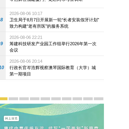
2026-08-06 10:17
8
卫生局于8月7日开展新一轮“长者安装假牙计划”
致力构建“老有所医”的服务系统
2026-08-06 22:21
9
筹建科技研发产业园工作组举行2026年第一次
会议
2026-08-06 20:14
10
行政长官岑浩辉视察澳琴国际教育（大学）城
第一期项目
宣传及推广
赓续中葡传统友谊 续写“一国两制”新篇章 — 澳门“一国
澳门名片集
行政长官岑浩辉11月18日发表2026年施政报
施政特写
澳门特别行政区经济和社会发展第二个五
横琴粤澳深度合作区专题网站
施政小讲堂
走进澳门
澳门相簿2020
《澳门微视