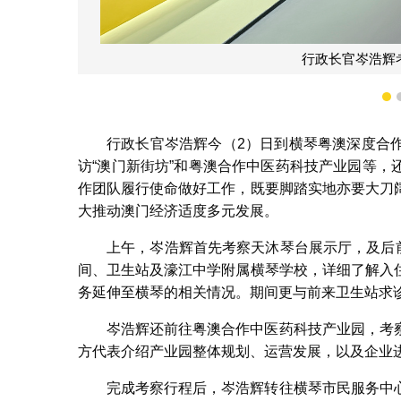
行政长官岑浩辉
1
行政长官岑浩辉今（2）日到横琴粤澳深度合
访“澳门新街坊”和粤澳合作中医药科技产业园等
作团队履行使命做好工作，既要脚踏实地亦要大刀
大推动澳门经济适度多元发展。
上午，岑浩辉首先考察天沐琴台展示厅，及后前
间、卫生站及濠江中学附属横琴学校，详细了解入
务延伸至横琴的相关情况。期间更与前来卫生站求
岑浩辉还前往粤澳合作中医药科技产业园，考
方代表介绍产业园整体规划、运营发展，以及企业
完成考察行程后，岑浩辉转往横琴市民服务中