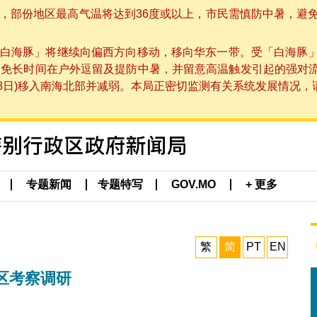
部份地区最高气温将达到36度或以上，市民需慎防中暑，避免在烈
白海豚」将继续向偏西方向移动，移向华东一带。受「白海豚
避免长时间在户外逗留及提防中暑，并留意高温触发引起的强对
8日)移入南海北部并减弱。本局正密切监测有关系统发展情况，请市
专题新闻
专题特写
GOV.MO
+ 更多
繁
简
PT
EN
区考察调研