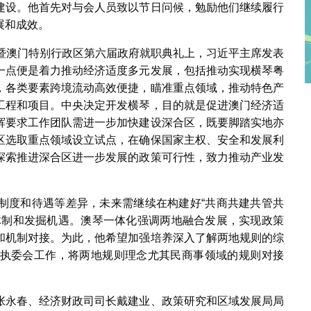
建设。他首先对与会人员致以节日问候，勉励他们继续履行
展和成效。
会暨澳门特别行政区第六届政府就职典礼上，习近平主席发表
一点便是着力推动经济适度多元发展，包括推动实现横琴粤
，各类要素跨境流动高效便捷，瞄准重点领域，推动特色产
工程和项目。中央决定开发横琴，目的就是促进澳门经济适
辉要求工作团队需进一步加快建设深合区，既要脚踏实地亦
区选取重点领域设立试点，在确保国家主权、安全和发展利
探索推进深合区进一步发展的政策可行性，致力推动产业发
制度和待遇等差异，未来需继续在构建好“共商共建共管共
体制和发掘机遇。澳琴一体化强调两地融合发展，实现政策
和机制对接。为此，他希望加强培养深入了解两地规则的综
执委会工作，将两地规则理念尤其民商事领域的规则对接
张永春、经济财政司司长戴建业、政策研究和区域发展局局