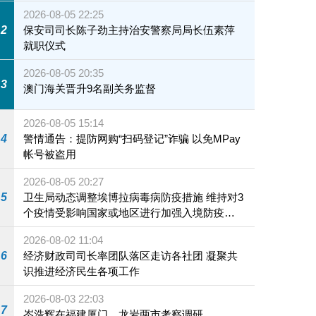
2026-08-05 22:25
2
保安司司长陈子劲主持治安警察局局长伍素萍
就职仪式
2026-08-05 20:35
3
澳门海关晋升9名副关务监督
2026-08-05 15:14
4
警情通告：提防网购“扫码登记”诈骗 以免MPay
帐号被盗用
2026-08-05 20:27
5
卫生局动态调整埃博拉病毒病防疫措施 维持对3
个疫情受影响国家或地区进行加强入境防疫措
施
2026-08-02 11:04
6
经济财政司司长率团队落区走访各社团 凝聚共
识推进经济民生各项工作
2026-08-03 22:03
7
岑浩辉在福建厦门、龙岩两市考察调研