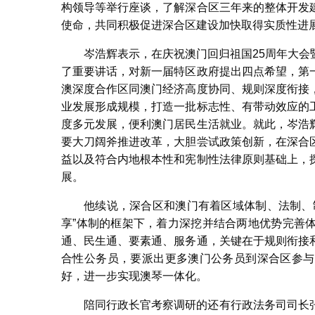
构领导等举行座谈，了解深合区三年来的整体开发
使命，共同积极促进深合区建设加快取得实质性进
岑浩辉表示，在庆祝澳门回归祖国25周年大
了重要讲话，对新一届特区政府提出四点希望，第
澳深度合作区同澳门经济高度协同、规则深度衔接
业发展形成规模，打造一批标志性、有带动效应的
度多元发展，便利澳门居民生活就业。就此，岑浩
要大刀阔斧推进改革，大胆尝试政策创新，在深合
益以及符合内地根本性和宪制性法律原则基础上，
展。
他续说，深合区和澳门有着区域体制、法制、
享”体制的框架下，着力深挖并结合两地优势完善
通、民生通、要素通、服务通，关键在于规则衔接
合性公务员，要派出更多澳门公务员到深合区参与
好，进一步实现澳琴一体化。
陪同行政长官考察调研的还有行政法务司司长