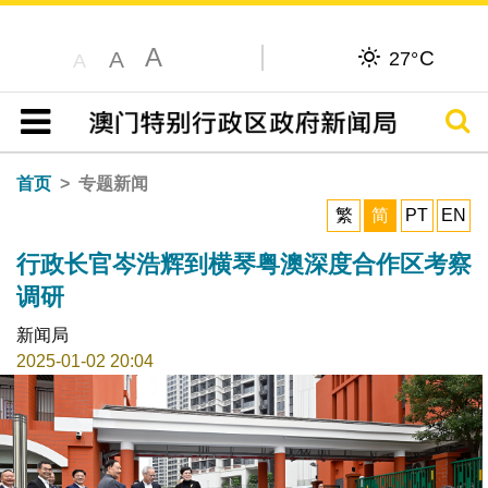
A
C
A
27°
A
搜寻
目录
首页
专题新闻
繁
简
PT
EN
行政长官岑浩辉到横琴粤澳深度合作区考察
调研
新闻局
2025-01-02 20:04