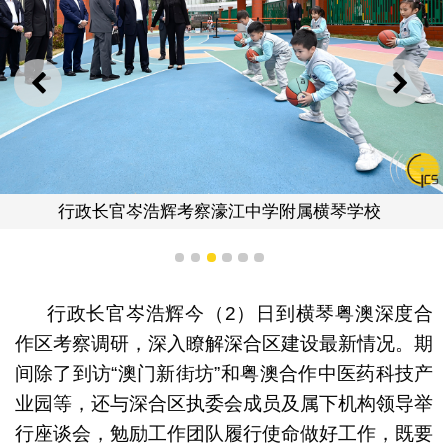
上一则
下一
行政长官岑浩辉考察濠江中学附属横琴学校
1
2
3
4
5
6
行政长官岑浩辉今（2）日到横琴粤澳深度合
作区考察调研，深入瞭解深合区建设最新情况。期
间除了到访“澳门新街坊”和粤澳合作中医药科技产
业园等，还与深合区执委会成员及属下机构领导举
行座谈会，勉励工作团队履行使命做好工作，既要