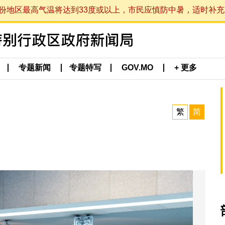
最高气温将达到33度或以上，市民应慎防中暑，适时补充水分。 (于
专题新闻
专题特写
GOV.MO
+ 更多
繁
简