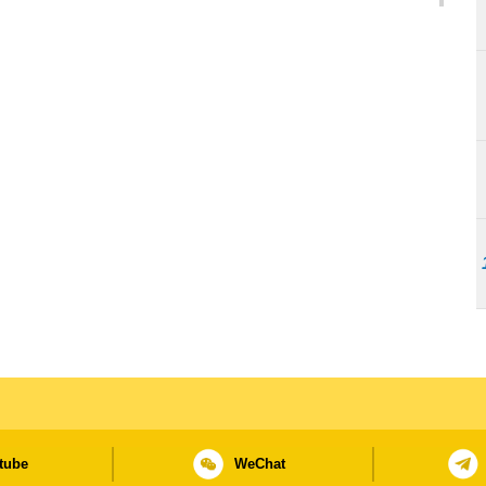
tube
WeChat