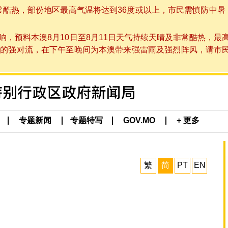
非常酷热，部份地区最高气温将达到36度或以上，市民需慎防中暑
，预料本澳8月10日至8月11日天气持续天晴及非常酷热，最
强对流，在下午至晚间为本澳带来强雷雨及强烈阵风，请市民留意
专题新闻
专题特写
GOV.MO
+ 更多
繁
简
PT
EN