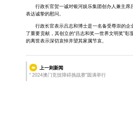
行政长官贺一诚对银河娱乐集团创办人兼主席
表达诚挚的慰问。
行政长官表示吕志和博士是一名备受尊崇的企
了重要贡献，其创立的“吕志和奖—世界文明奖”
的离世表示深切哀悼并望其家属节哀。
上一则新闻
“ 2024澳门竞技障碍挑战赛”圆满举行