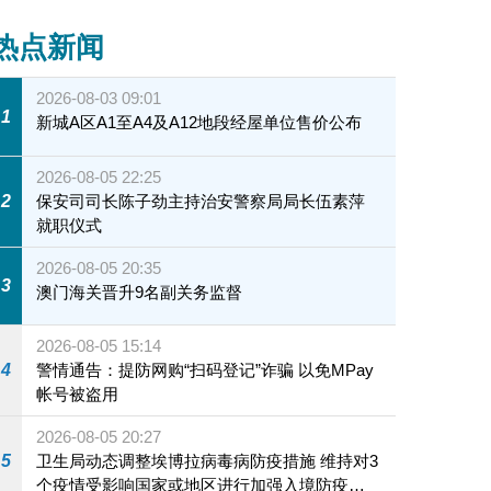
热点新闻
2026-08-03 09:01
1
新城A区A1至A4及A12地段经屋单位售价公布
2026-08-05 22:25
2
保安司司长陈子劲主持治安警察局局长伍素萍
就职仪式
2026-08-05 20:35
3
澳门海关晋升9名副关务监督
2026-08-05 15:14
4
警情通告：提防网购“扫码登记”诈骗 以免MPay
帐号被盗用
2026-08-05 20:27
5
卫生局动态调整埃博拉病毒病防疫措施 维持对3
个疫情受影响国家或地区进行加强入境防疫措