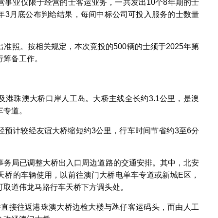
营事业仅限于经营的士客运业务，一共发出10个8年期的士
24年3月底公布判给结果，每间中标公司可投入服务的士数量
准照。按相关规定，本次竞投的500辆的士须于2025年第
行筹备工作。
及港珠澳大桥口岸人工岛。大桥主线全长约3.1公里，是澳
车专道。
径预计较经友谊大桥缩短约3公里，行车时间节省约3至6分
事务局已调整大桥出入口周边道路的交通安排。其中，北安
天桥的车辆使用，以前往澳门大桥电单车专道或新城E区，
可取道伟龙马路行车天桥下方调头处。
大桥直接往返港珠澳大桥边检大楼与氹仔客运码头，而由人工