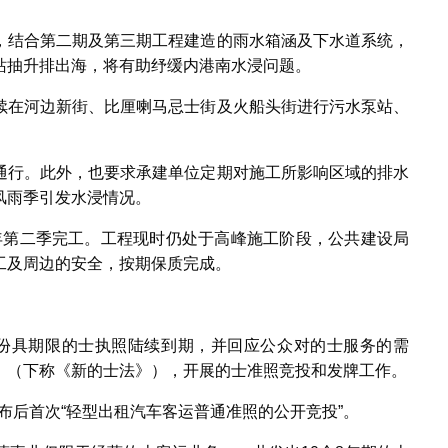
，结合第二期及第三期工程建造的雨水箱涵及下水道系统，
站抽升排出海，将有助纾缓内港南水浸问题。
续在河边新街、比厘喇马忌士街及火船头街进行污水泵站、
通行。此外，也要求承建单位定期对施工所影响区域的排水
风雨季引发水浸情况。
25年第二季完工。工程现时仍处于高峰施工阶段，公共建设局
工及周边的安全，按期保质完成。
份具期限的士执照陆续到期，并回应公众对的士服务的需
》（下称《新的士法》），开展的士准照竞投和发牌工作。
颁布后首次“轻型出租汽车客运普通准照的公开竞投”。