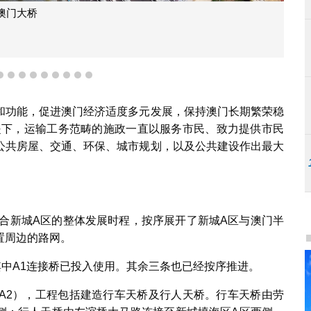
澳门大桥
6
7
8
9
10
11
12
13
14
和功能，促进澳门经济适度多元发展，保持澳门长期繁荣稳
前提下，运输工务范畴的施政一直以服务市民、致力提供市民
公共房屋、交通、环保、城市规划，以及公共建设作出最大
配合新城A区的整体发展时程，按序展开了新城A区与澳门半
置周边的路网。
中A1连接桥已投入使用。其余三条也已经按序推进。
桥（A2），工程包括建造行车天桥及行人天桥。行车天桥由劳