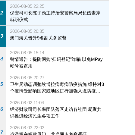
2026-08-05 22:25
2
保安司司长陈子劲主持治安警察局局长伍素萍
就职仪式
2026-08-05 20:35
3
澳门海关晋升9名副关务监督
2026-08-05 15:14
4
警情通告：提防网购“扫码登记”诈骗 以免MPay
帐号被盗用
2026-08-05 20:27
5
卫生局动态调整埃博拉病毒病防疫措施 维持对3
个疫情受影响国家或地区进行加强入境防疫措
施
2026-08-02 11:04
6
经济财政司司长率团队落区走访各社团 凝聚共
识推进经济民生各项工作
2026-08-03 22:03
7
岑浩辉在福建厦门、龙岩两市考察调研