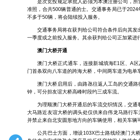
是次竞投规定承批人必须为本澳注册公司，所
准照，合共500辆普通的士。交通事务局已于20
不多于50辆，将会陆续投入服务。
交通事务局将在获判给公司符合条件后向其发出
一季度或之前投入服务。其余获判给公司正加紧进
澳门大桥开通
澳门大桥正式通车，连接新城填海E1区、A区
门首条双向八车道的跨海大桥，中间两车道为电单
澳门大桥启用后，由路氹往返人工岛的交通路
钟，可分担友谊大桥高峰时段约三成车流。
为理顺澳门大桥开通后的车流交织情况，交通
大马路近友谊大桥的调头处仅供来自伟龙马路行车
并禁止来自北安圆形地方向的车辆使用，相关车辆
公共巴士方面，增设103X巴士路线经澳门