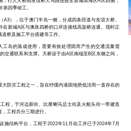
西侧；行人天桥由友谊桥大马路连接至新城填海区A区西侧，
4年第四季竣工。
桥（A3），位于澳门半岛一侧，分成四条匝道与友谊大桥、
并在新城A区与澳氹四桥的口岸连接线高架桥连通。现时正
栈道桥及施工平台搭建等工作。
人工岛的落成使用，需要有效处理因而产生的交通流量需
要的交通联系和支撑。天桥设于由A区南端至B区东侧之间，
重大防灾工程之一，旨在纾缓内港因地势低洼而一直存在的
整治工程，于河边新街、比厘喇马忌士街及火船头街一带建造
道，工程共分三期进行。
结构平台，工程于2022年11月动工并已于2024年7月