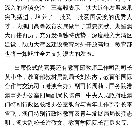
深入的座谈交流。王嘉毅表示，澳大近年发展成果
突飞猛进，培养了一批又一批爱国爱澳的优秀人
才，为澳门高等教育发展做出了重要贡献。期望澳
大再接再厉，充分发挥独特优势，深度融入大湾区
建设，助力大湾区建设教育对外开放高地。教育部
也将一如既往全力支持澳大的发展。
出席仪式的嘉宾还有教育部教师工作司副司长
黄小华，教育部教材局副局长刘宏杰，教育部国际
合作与交流司（港澳台办）副司长周莉，国务院港
澳事务办公室四局副局长陈伟，中央人民政府驻澳
门特别行政区联络办公室教育与青年工作部部长李
雪飞，澳门特别行政区教育及青年发展局局长龚志
明，澳大副校长许敬文、教育学院院长范良火等。