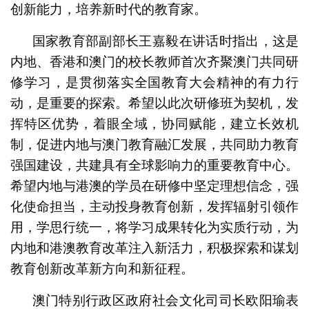
创新能力，培养新时代的教育家。
国家教育部副部长王嘉毅在讲话时指出，这是
内地、香港和澳门的校长教师首次齐聚澳门共同研
修学习，是贯彻落实全国教育大会精神的有力行
动，是重要的探索。希望以此次研修班为契机，发
挥特区优势，着眼全域，协同赋能，建立长效机
制，促进内地与澳门教育融汇发展，共同助力教育
强国建设，共建具有全球影响力的重要教育中心。
希望内地与港澳的学员在研修中坚定理想信念，强
化使命担当，主动投身教育创新，发挥辐射引领作
用，学思行统一，将学习成果转化为实质行动，为
内地和港澳教育改革注入新活力，积极探索和谋划
教育创新改革新方向和新征程。
澳门特别行政区政府社会文化司司长欧阳瑜表