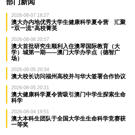
部门新闻
2026-08-07 18:27
澳大办内地优秀大学生健康科学夏令营 汇聚
“双一流”高校菁英
2026-08-06 20:57
澳大首批研究生顺利入住澳琴国际教育（大
学）城第一期——澳门大学办学点（德智广
场）
2026-08-05 20:34
澳大校长访问福州高校并与华大签署合作协议
2026-08-05 20:31
澳大健康科学夏令营吸引澳门中学生探索生命
科学
2026-08-04 19:51
澳大本科生团队于全国大学生生命科学竞赛获
一等奖