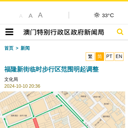
A
C
A
33°
A
搜寻
目录
首页
新闻
繁
简
PT
EN
福隆新街临时步行区范围明起调整
文化局
2024-10-10 20:36