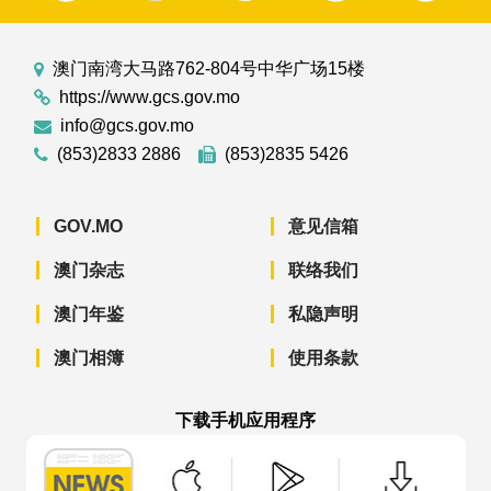
澳门南湾大马路762-804号中华广场15楼
https://www.gcs.gov.mo
info@gcs.gov.mo
(853)2833 2886
(853)2835 5426
GOV.MO
意见信箱
澳门杂志
联络我们
澳门年鉴
私隐声明
澳门相簿
使用条款
下载手机应用程序
澳门政府新闻 APP - App Store 下载
澳门政府新闻 APP - Googl
澳门政府新闻 