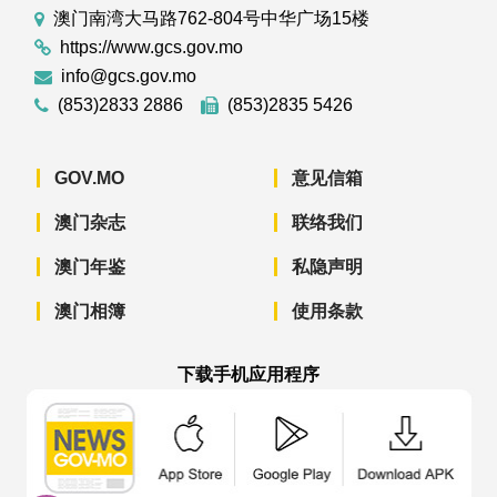
澳门南湾大马路762-804号中华广场15楼
https://www.gcs.gov.mo
info@gcs.gov.mo
(853)2833 2886
(853)2835 5426
GOV.MO
意见信箱
澳门杂志
联络我们
澳门年鉴
私隐声明
澳门相簿
使用条款
下载手机应用程序
澳门政府新闻 APP - App Store 下载
澳门政府新闻 APP - Googl
澳门政府新闻 