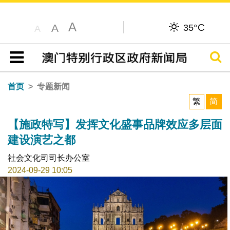
A
C
A
35°
A
搜寻
目录
首页
专题新闻
繁
简
【施政特写】发挥文化盛事品牌效应多层面
建设演艺之都
社会文化司司长办公室
2024-09-29 10:05