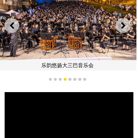
上一则
下一
乐韵悠扬大三巴音乐会
1
2
3
4
5
6
7
8