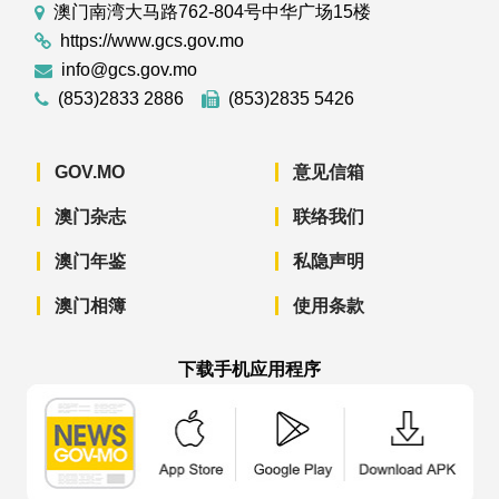
澳门南湾大马路762-804号中华广场15楼
https://www.gcs.gov.mo
info@gcs.gov.mo
(853)2833 2886
(853)2835 5426
GOV.MO
意见信箱
澳门杂志
联络我们
澳门年鉴
私隐声明
澳门相簿
使用条款
下载手机应用程序
澳门政府新闻 APP - App Store 下载
澳门政府新闻 APP - Googl
澳门政府新闻 