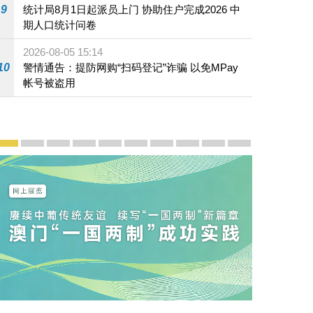
9
统计局8月1日起派员上门 协助住户完成2026 中
期人口统计问卷
2026-08-05 15:14
10
警情通告：提防网购“扫码登记”诈骗 以免MPay
帐号被盗用
宣传及推广
赓续中葡传统友谊 续写“一国两制”新篇章 — 澳门“一国
澳门名片集
行政长官岑浩辉11月18日发表2026年施政报
施政特写
澳门特别行政区经济和社会发展第二个五
横琴粤澳深度合作区专题网站
施政小讲堂
走进澳门
澳门相簿2020
《澳门微视