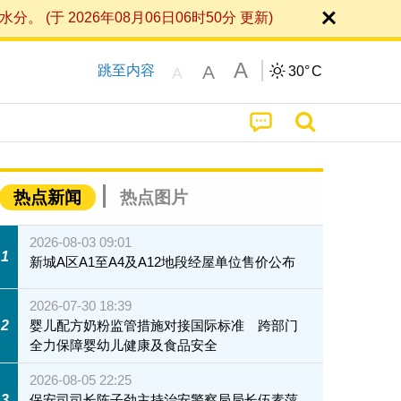
 2026年08月06日06时50分 更新)
A
A
跳至内容
30°
C
A
热点新闻
热点图片
2026-08-03 09:01
1
新城A区A1至A4及A12地段经屋单位售价公布
2026-07-30 18:39
2
婴儿配方奶粉监管措施对接国际标准 跨部门
全力保障婴幼儿健康及食品安全
2026-08-05 22:25
3
保安司司长陈子劲主持治安警察局局长伍素萍