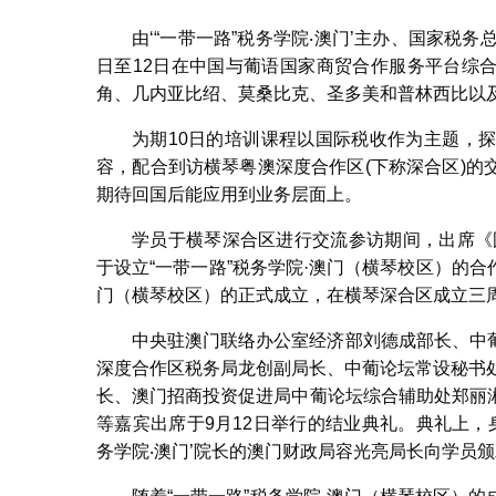
由‘“一带一路”税务学院‧澳门’主办、国家税
日至12日在中国与葡语国家商贸合作服务平台综
角、几内亚比绍、莫桑比克、圣多美和普林西比以及
为期10日的培训课程以国际税收作为主题，
容，配合到访横琴粤澳深度合作区(下称深合区)
期待回国后能应用到业务层面上。
学员于横琴深合区进行交流参访期间，出席《
于设立“一带一路”税务学院·澳门（横琴校区）的合
门（横琴校区）的正式成立，在横琴深合区成立三
中央驻澳门联络办公室经济部刘德成部长、中
深度合作区税务局龙创副局长、中葡论坛常设秘书处联络办
长、澳门招商投资促进局中葡论坛综合辅助处郑丽
等嘉宾出席于9月12日举行的结业典礼。典礼上，身
务学院‧澳门’院长的澳门财政局容光亮局长向学员