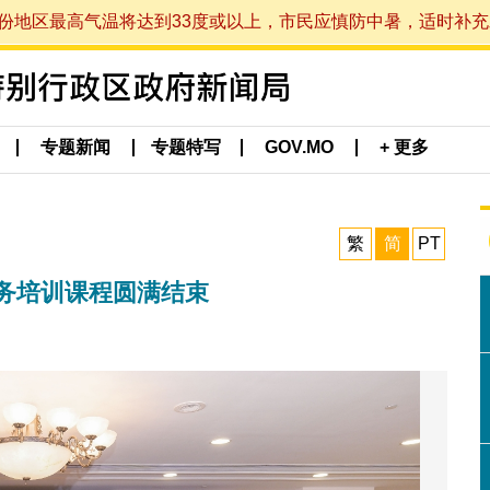
最高气温将达到33度或以上，市民应慎防中暑，适时补充水分。 (于
专题新闻
专题特写
GOV.MO
+ 更多
繁
简
PT
期税务培训课程圆满结束