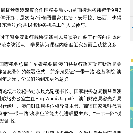
务总局横琴粤澳深度合作区税务局协办的面授税务课程于9月3
合体开办，是次有7个葡语国家(包括：安哥拉、巴西、佛得
东帝汶)合共14名税务机关工作人员参与。
探讨了避免双重征税协定谈判以及谈判准备工作等的具体内
的交流参访活动，学员认为课程内容贴近实务而且获益良多，
国家税务总局广东省税务局 澳门特别行政区政府财政局关
作备忘录》的签署仪式，并亲身见证“一带一路”税务学院·澳
周年之际，学员们的到来更添意义。
葡论坛常设秘书处东晨光副秘书长、国家税务总局横琴粤澳
公室主任Eng. Abdú Jaquité、澳门财政局容光亮局
湘代经理、澳门财政局多位领导及主管、葡语国家派驻代表
兼“一带一路”税收征管能力促进联盟主席、‘“一带一路”税
颁发证书。