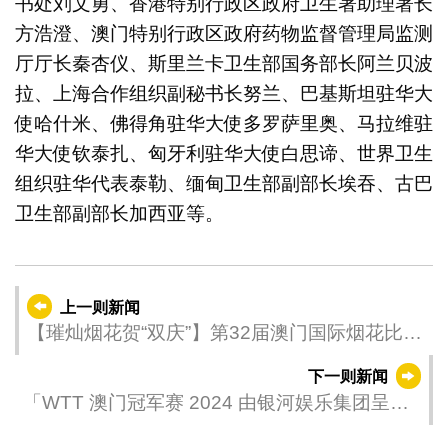
书处刘文勇、香港特别行政区政府卫生署助理署长
方浩澄、澳门特别行政区政府药物监督管理局监测
厅厅长秦杏仪、斯里兰卡卫生部国务部长阿兰贝波
拉、上海合作组织副秘书长努兰、巴基斯坦驻华大
使哈什米、佛得角驻华大使多罗萨里奥、马拉维驻
华大使钦泰扎、匈牙利驻华大使白思谛、世界卫生
组织驻华代表泰勒、缅甸卫生部副部长埃吞、古巴
卫生部副部长加西亚等。
上一则新闻
【璀灿烟花贺“双庆”】第32届澳门国际烟花比赛
汇演今（14日）揭幕
下一则新闻
「WTT 澳门冠军赛 2024 由银河娱乐集团呈
献」交通安排