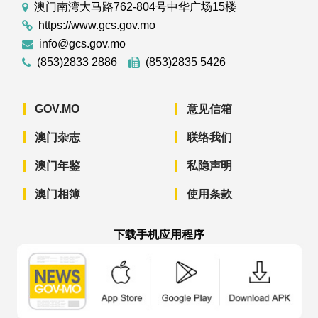
澳门南湾大马路762-804号中华广场15楼
https://www.gcs.gov.mo
info@gcs.gov.mo
(853)2833 2886
(853)2835 5426
GOV.MO
意见信箱
澳门杂志
联络我们
澳门年鉴
私隐声明
澳门相簿
使用条款
下载手机应用程序
澳门政府新闻 APP - App Store 下载
澳门政府新闻 APP - Googl
澳门政府新闻 