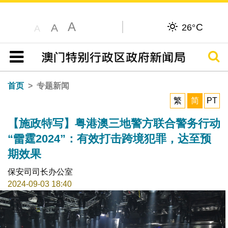
A
C
A
26°
A
搜寻
目录
首页
专题新闻
繁
简
PT
【施政特写】粤港澳三地警方联合警务行动
“雷霆2024”：有效打击跨境犯罪，达至预
期效果
保安司司长办公室
2024-09-03 18:40