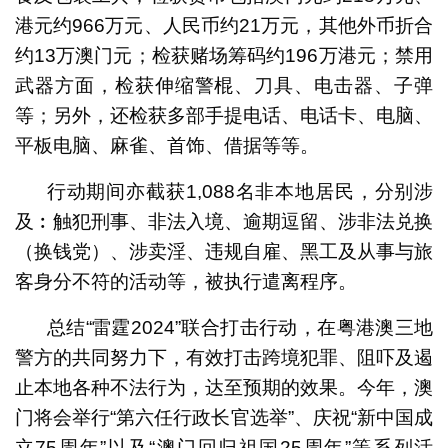
港元约966万元、人民币约21万元，其他外币折合
约13万澳门元；检获赌场筹码约196万港元；禁用
武器方面，检获伸缩警棍、刀具、电击器、子弹
等；另外，还检获多部手提电话、电话卡、电脑、
平板电脑、麻雀、首饰、借据等等。
行动期间亦截获1,088名非本地居民，分别涉
及︰触犯刑事、非法入境、逾期逗留、涉非法兑换
（换钱党）、涉卖淫、违规自雇、黑工及从事与旅
客身分不符的活动等，被执行遣离程序。
总结“雷霆2024”联合打击行动，在粤港澳三地
警方的共同努力下，有效打击跨境犯罪、阻吓及遏
止本地各种不法行为，达至预期的效果。今年，澳
门将会举行“第六任行政长官选举”、庆祝“新中国成
立75周年”以及“澳门回归祖国25周年”等系列活