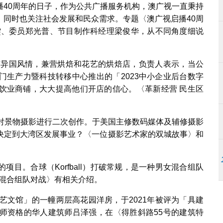
播40周年的日子，作为公共广播服务机构，澳广视一直秉持
，同时也关注社会发展和民众需求。专题〈澳广视启播40周
雯、委员郑光普、节目制作科经理梁俊华，从不同角度细说
带有异国风情，兼营烘焙和花艺的烘焙店，负责人表示，当公
门生产力暨科技转移中心推出的「2023中小企业后台数字
饮业商铺，大大提高他们开店的信心。〈革新经营 民生区
，对景物摄影进行二次创作。于美国主修数码媒体及辅修摄影
决定到大湾区发展事业？〈一位摄影艺术家的双城故事〉和
目。合球（Korfball）打破常规，是一种男女混合组队
女混合组队对战〉有相关介绍。
艺文馆」的一幢两层高花园洋房，于2021年被评为「具建
师资格的华人建筑师吕泽强，在〈得胜斜路55号的建筑特