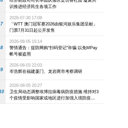
6
经济财政司司长率团队落区走访各社团 凝聚共
识推进经济民生各项工作
2026-07-30 17:08
7
「WTT 澳门冠军赛2026由银河娱乐集团呈献」
门票7月31日起公开发售
2026-08-05 15:14
8
警情通告：提防网购“扫码登记”诈骗 以免MPay
帐号被盗用
2026-08-03 22:03
9
岑浩辉在福建厦门、龙岩两市考察调研
2026-08-05 20:27
10
卫生局动态调整埃博拉病毒病防疫措施 维持对3
个疫情受影响国家或地区进行加强入境防疫措
施