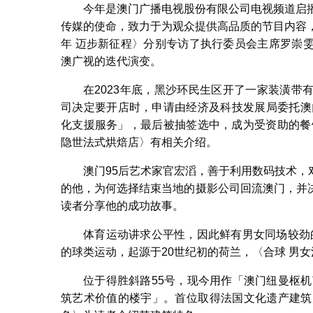
今年是澳门广播电视股份有限公司电视频道启
传媒的使命，致力于为观众提供高品质的节目内容
年 迈步新征程〉分别专访了执行委员会主席罗崇
澳广视的迭代演变。
在2023年底，黑沙环民生区开了一家装潢
司决定要开店时，申请由经济及科技发展局委托澳
化支援服务」，最后被抽签选中，成为受资助的餐
隐世法式烘焙店〉有相关介绍。
澳门95后艺术家官宏滔，善于利用数码技术
的他，为何选择结束当地的摄影公司回流澳门，并
读者分享他的成功故事。
体育运动讲求公平性，因此鲜有男女同场较劲的项
的球类运动，起源于20世纪初的荷兰，〈合球 男
位于得胜斜路55号，现今用作「澳门纽曼枢机
筑艺术价值的楼宇」。首位取得法国文化遗产建筑