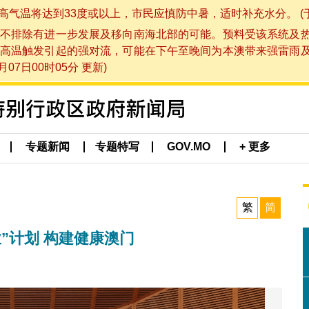
将达到33度或以上，市民应慎防中暑，适时补充水分。 (于 202
不排除有进一步发展及移向南海北部的可能。预料受该系统及
高温触发引起的强对流，可能在下午至晚间为本澳带来强雷雨
07日00时05分 更新)
专题新闻
专题特写
GOV.MO
+ 更多
繁
简
”计划 构建健康澳门