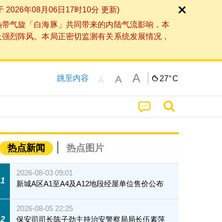
6年08月06日17时10分 更新)
热带气旋「白海豚」共同带来的内陆气流影响，本
及强烈阵风。本局正密切监测有关系统发展情况，
A
A
跳至内容
27°
C
A
热点新闻
热点图片
2026-08-03 09:01
1
新城A区A1至A4及A12地段经屋单位售价公布
2026-08-05 22:25
2
保安司司长陈子劲主持治安警察局局长伍素萍