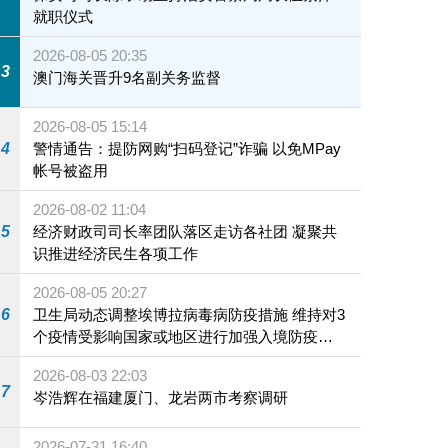
就职仪式
2026-08-05 20:35
3
澳门海关晋升9名副关务监督
2026-08-05 15:14
4
警情通告：提防网购“扫码登记”诈骗 以免MPay
帐号被盗用
2026-08-02 11:04
5
经济财政司司长率团队落区走访各社团 凝聚共
识推进经济民生各项工作
2026-08-05 20:27
6
卫生局动态调整埃博拉病毒病防疫措施 维持对3
个疫情受影响国家或地区进行加强入境防疫措
施
2026-08-03 22:03
7
岑浩辉在福建厦门、龙岩两市考察调研
2026-07-31 16:40