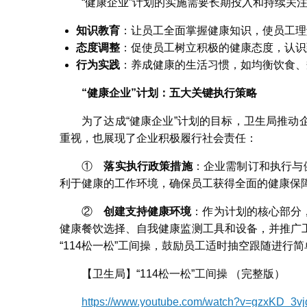
“健康企业”计划的实施需要长期投入和持续关
知识
教育
：让员工全面掌握健康知识，使员工理
态度
调整
：促使员工树立积极的健康态度，认识
行为
实践
：养成健康的生活习惯，如均衡饮食、
“健康企业”计划：五大关键执行策略
为了达成“健康企业”计划的目标，卫生局推
重视，也展现了企业积极履行社会责任：
①
落实执行政策措施
：企业需制订和执行与
利于健康的工作环境，确保员工获得全面的健康保
②
创建支持健康环境
：作为计划的核心部分
健康餐饮选择、自我健康监测工具和设备，并推广
“114松一松”工间操，鼓励员工适时抽空跟随进行
【卫生局】“114松一松”工间操 （完整版）
https://www.youtube.com/watch?v=gzxKD_3vj