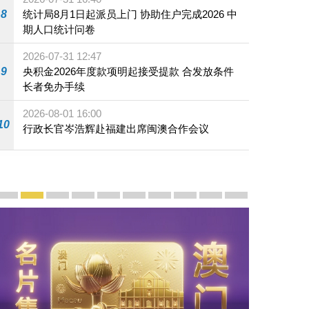
8
统计局8月1日起派员上门 协助住户完成2026 中
期人口统计问卷
2026-07-31 12:47
9
央积金2026年度款项明起接受提款 合发放条件
长者免办手续
2026-08-01 16:00
10
行政长官岑浩辉赴福建出席闽澳合作会议
宣传及推广
赓续中葡传统友谊 续写“一国两制”新篇章 — 澳门“一国
澳门名片集
行政长官岑浩辉11月18日发表2026年施政报
施政特写
澳门特别行政区经济和社会发展第二个五
横琴粤澳深度合作区专题网站
施政小讲堂
走进澳门
澳门相簿2020
《澳门微视