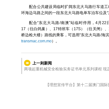
配合公共建设局临时扩阔东北大马路行车道工程
环海边马路之间的一段东北大马路电单车泊车位及“
配合“东北大马路/南澳”站临时停用，4月22
17（往白鸽巢）、17特班车（17S）（往关闸）、
桥边检大楼）路线的乘客，可选用“东北大马路/海
transmac.com.mo
）。
上一则新闻
两项起重机械安全检验实务证书单元系列课程 现
【理想宣传平台】第十二届澳门国际