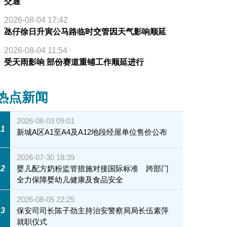
交通
2026-08-04 17:42
氹仔徐日升寅公马路临时交管因天气影响顺延
2026-08-04 11:54
受天雨影响 部份赛道重铺工作顺延进行
热点新闻
2026-08-03 09:01
1
新城A区A1至A4及A12地段经屋单位售价公布
2026-07-30 18:39
2
婴儿配方奶粉监管措施对接国际标准 跨部门
全力保障婴幼儿健康及食品安全
2026-08-05 22:25
3
保安司司长陈子劲主持治安警察局局长伍素萍
就职仪式