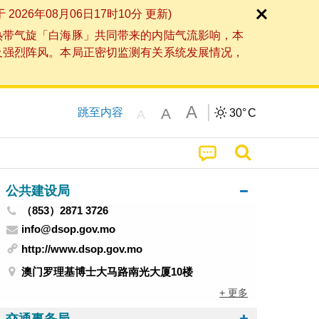
6年08月06日17时10分 更新)
热带气旋「白海豚」共同带来的内陆气流影响，本
及强烈阵风。本局正密切监测有关系统发展情况，
A
A
跳至内容
30°
C
A
公共建设局
（853）2871 3726
info@dsop.gov.mo
http://www.dsop.gov.mo
澳门罗理基博士大马路南光大厦10楼
+ 更多
交通事务局