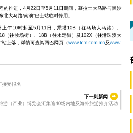
的推进，4月22日至5月11日期间，慕拉士大马路与黑沙
东北大马路/南澳”巴士站临时停用。
日上午10时起至5月11日，乘搭10B（往马场大马路）、
18（往牧场街）、18B（往永定街）及102X（往港珠澳大
滨”站上落，详情可查阅两巴网页（
www.tcm.com.mo
及
www.
正接受报名
下一则新闻
旅游（产业）博览会汇集逾40场内地及海外旅游推介活动