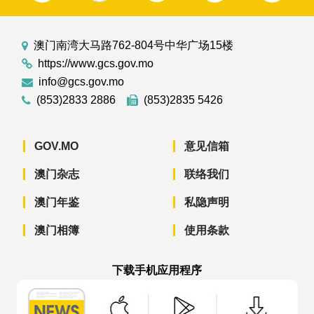
澳门南湾大马路762-804号中华广场15楼
https://www.gcs.gov.mo
info@gcs.gov.mo
(853)2833 2886
(853)2835 5426
GOV.MO
意见信箱
澳门杂志
联络我们
澳门年鉴
私隐声明
澳门相簿
使用条款
下载手机应用程序
澳门政府新闻 APP - App Store 下载
澳门政府新闻 APP - Googl
澳门政府新闻 