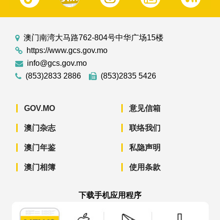
澳门南湾大马路762-804号中华广场15楼
https://www.gcs.gov.mo
info@gcs.gov.mo
(853)2833 2886
(853)2835 5426
GOV.MO
意见信箱
澳门杂志
联络我们
澳门年鉴
私隐声明
澳门相簿
使用条款
下载手机应用程序
澳门政府新闻 APP - App Store 下载
澳门政府新闻 APP - Googl
澳门政府新闻 