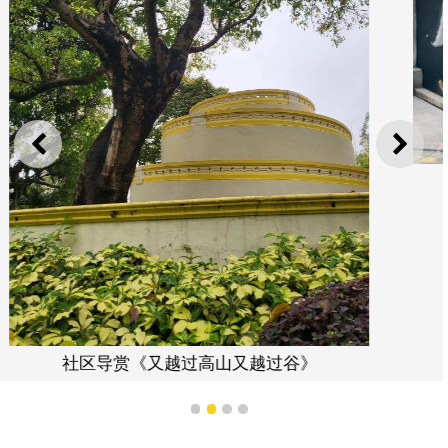
上一则
下一
社区导赏《油墙假期》
1
2
3
4