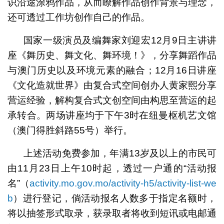
识沿途涂鸦作品，从而瞭解作品创作背景与理念，
还可透过工作坊创作自己的作品。
国家一级演员及编舞家刘迎宏12月9日主讲讲
座《舞历史、舞文化、舞环境！》，分享舞蹈作品
与澳门历史以及环境元素的融合；12月16日讲座
《文化造就世界》由复合式空间创办人黄家熙分享
营运经验，解构复合式文创空间由构思至营运的起
承转合。两场讲座均于下午3时在纽曼枢机艺文馆
（澳门得胜斜路55号）举行。
上述活动免费参加，年满13岁及以上的市民可
由11月23日上午10时起，透过一户通的“活动报
名”（
activity.mo.gov.mo/activity-h5/activity-list-we
b
）进行登记，倘活动报名人数多于指定名额时，
将以抽签形式取录，获录取者将收到短讯或电邮通