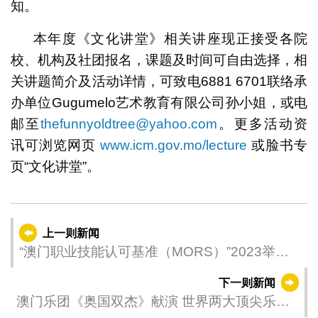
知。
本年度《文化讲堂》相关讲座现正接受各院
校、机构及社团报名，课题及时间可自由选择，相
关讲题简介及活动详情，可致电6881 6701联络承
办单位Gugumelo艺术教育有限公司孙小姐，或电
邮至
thefunnyoldtree@yahoo.com
。更多活动资
讯可浏览网页
www.icm.gov.mo/lecture
或脸书专
页“文化讲堂”。
上一则新闻
“澳门职业技能认可基准（MORS）”2023举行
金襟针总决赛
下一则新闻
澳门乐团《奥国双杰》献演 世界两大顶尖乐团