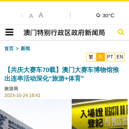
A
C
A
30°
A
搜寻
目录
首页
新闻
繁
简
PT
EN
【共庆大赛车70载】澳门大赛车博物馆推
出连串活动深化“旅游+体育”
旅游局
2023-10-24 18:41