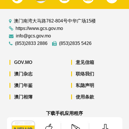
澳门南湾大马路762-804号中华广场15楼
https://www.gcs.gov.mo
info@gcs.gov.mo
(853)2833 2886
(853)2835 5426
GOV.MO
意见信箱
澳门杂志
联络我们
澳门年鉴
私隐声明
澳门相簿
使用条款
下载手机应用程序
澳门政府新闻 APP - App Store 下载
澳门政府新闻 APP - Googl
澳门政府新闻 