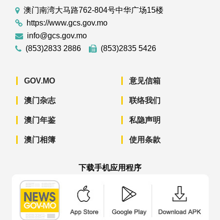
澳门南湾大马路762-804号中华广场15楼
https://www.gcs.gov.mo
info@gcs.gov.mo
(853)2833 2886
(853)2835 5426
GOV.MO
意见信箱
澳门杂志
联络我们
澳门年鉴
私隐声明
澳门相簿
使用条款
下载手机应用程序
澳门政府新闻 APP - App Store 下载
澳门政府新闻 APP - Googl
澳门政府新闻 