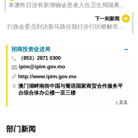
本澳昨日没有新增确诊患者入住卫生局隔离治
疗设施及因新型冠状病毒感染离世个案
下一则新闻
行政会委员到访新马路任我行步行区瞭解市况
考察六间综合度假休闲企业的非博彩元素设施
招商投资促进局
（853）2871 0300
ipim@ipim.gov.mo
http://www.ipim.gov.mo
澳门湖畔南街中国与葡语国家商贸合作服务平
台综合体办公楼一至三楼
+ 更多
部门新闻