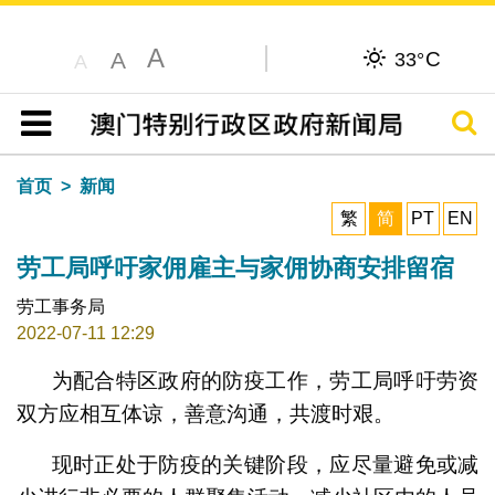
A
C
A
33°
A
搜寻
目录
首页
新闻
繁
简
PT
EN
劳工局呼吁家佣雇主与家佣协商安排留宿
劳工事务局
2022-07-11 12:29
为配合特区政府的防疫工作，劳工局呼吁劳资
双方应相互体谅，善意沟通，共渡时艰。
现时正处于防疫的关键阶段，应尽量避免或减