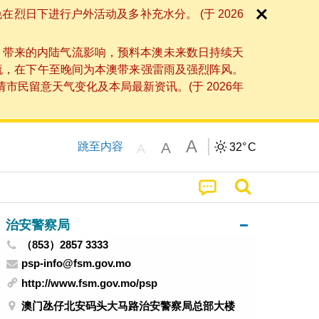
日下进行户外活动及多补充水分。 (于 2026
」带来的内陆气流影响，预料本澳未来数日持续天
流，在下午至晚间为本澳带来强雷雨及强烈阵风。
民留意天气变化及本局最新资讯。(于 2026年
A
A
跳至内容
32°
C
A
治安警察局
（853）2857 3333
psp-info@fsm.gov.mo
http://www.fsm.gov.mo/psp
澳门氹仔北安码头大马路治安警察局总部大楼