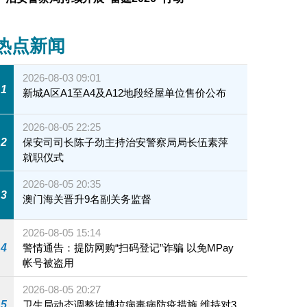
热点新闻
2026-08-03 09:01
1
新城A区A1至A4及A12地段经屋单位售价公布
2026-08-05 22:25
2
保安司司长陈子劲主持治安警察局局长伍素萍
就职仪式
2026-08-05 20:35
3
澳门海关晋升9名副关务监督
2026-08-05 15:14
4
警情通告：提防网购“扫码登记”诈骗 以免MPay
帐号被盗用
2026-08-05 20:27
5
卫生局动态调整埃博拉病毒病防疫措施 维持对3