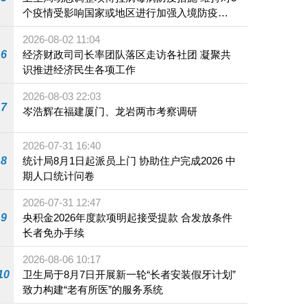
个疫情受影响国家或地区进行加强入境防疫措
施
2026-08-02 11:04
6
经济财政司司长率团队落区走访各社团 凝聚共
识推进经济民生各项工作
2026-08-03 22:03
7
岑浩辉在福建厦门、龙岩两市考察调研
2026-07-31 16:40
8
统计局8月1日起派员上门 协助住户完成2026 中
期人口统计问卷
2026-07-31 12:47
9
央积金2026年度款项明起接受提款 合发放条件
长者免办手续
2026-08-06 10:17
10
卫生局于8月7日开展新一轮“长者安装假牙计划”
致力构建“老有所医”的服务系统