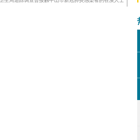
卫生局追踪调查曾接触中山市新冠肺炎感染者的在澳人士