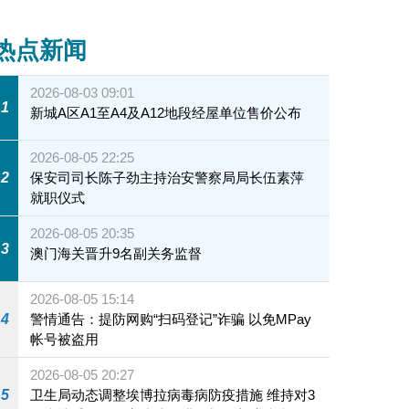
热点新闻
2026-08-03 09:01
1
新城A区A1至A4及A12地段经屋单位售价公布
2026-08-05 22:25
2
保安司司长陈子劲主持治安警察局局长伍素萍
就职仪式
2026-08-05 20:35
3
澳门海关晋升9名副关务监督
2026-08-05 15:14
4
警情通告：提防网购“扫码登记”诈骗 以免MPay
帐号被盗用
2026-08-05 20:27
5
卫生局动态调整埃博拉病毒病防疫措施 维持对3