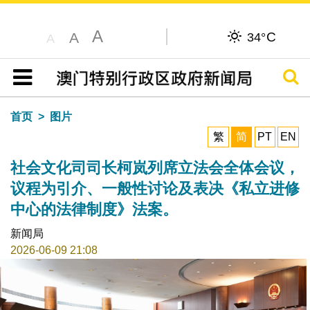
A
C
A
34°
A
搜寻
目录
首页
图片
繁
简
PT
EN
社会文化司司长柯岚列席立法会全体会议，
议程为引介、一般性讨论及表决《私立进修
中心的法律制度》法案。
新闻局
2026-06-09 21:08