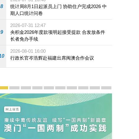
8
统计局8月1日起派员上门 协助住户完成2026 中
期人口统计问卷
030年）》公开咨询首场公众专场咨询会。
2026-07-31 12:47
9
央积金2026年度款项明起接受提款 合发放条件
长者免办手续
2026-08-01 16:00
10
行政长官岑浩辉赴福建出席闽澳合作会议
宣传及推广
赓续中葡传统友谊 续写“一国两制”新篇章 — 澳门“一国
澳门名片集
行政长官岑浩辉11月18日发表2026年施政报
施政特写
澳门特别行政区经济和社会发展第二个五
横琴粤澳深度合作区专题网站
施政小讲堂
走进澳门
澳门相簿2020
《澳门微视