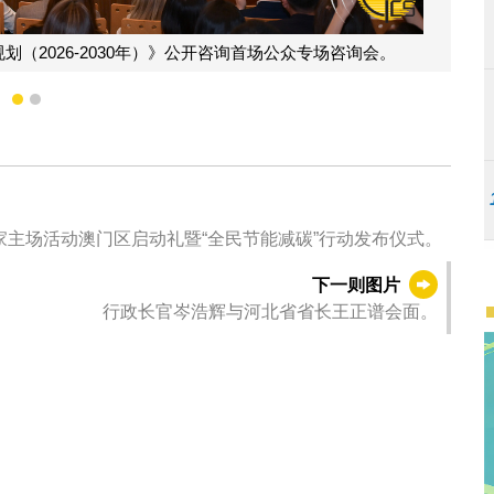
《澳门特别行政区经济和社会发展第三个五年规划（2026-2
1
2
家主场活动澳门区启动礼暨“全民节能减碳”行动发布仪式。
下一则图片
行政长官岑浩辉与河北省省长王正谱会面。