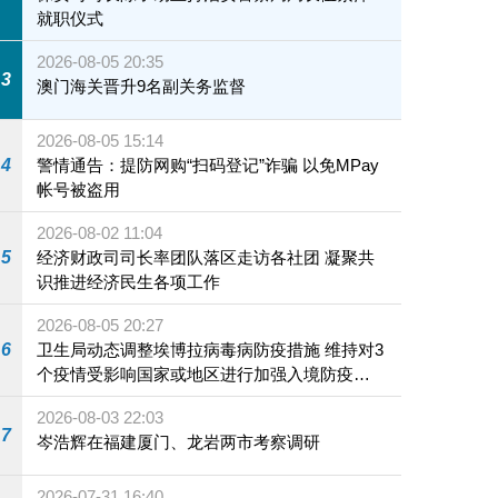
就职仪式
2026-08-05 20:35
3
澳门海关晋升9名副关务监督
2026-08-05 15:14
4
警情通告：提防网购“扫码登记”诈骗 以免MPay
帐号被盗用
2026-08-02 11:04
5
经济财政司司长率团队落区走访各社团 凝聚共
识推进经济民生各项工作
2026-08-05 20:27
6
卫生局动态调整埃博拉病毒病防疫措施 维持对3
个疫情受影响国家或地区进行加强入境防疫措
施
2026-08-03 22:03
7
岑浩辉在福建厦门、龙岩两市考察调研
2026-07-31 16:40