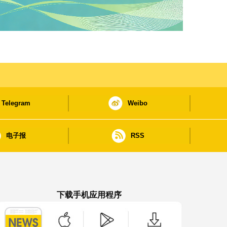
Telegram
Weibo
电子报
RSS
下载手机应用程序
澳门政府新闻 APP - App Store 下载
澳门政府新闻 APP - Google Pla
澳门政府新闻 APP -