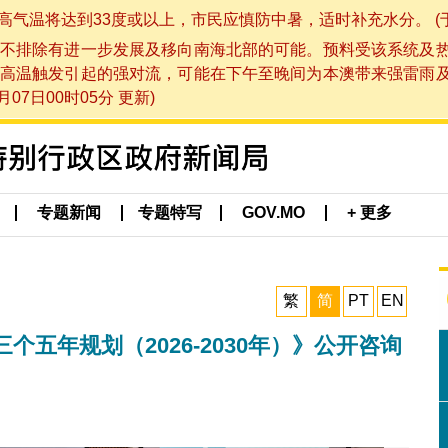
将达到33度或以上，市民应慎防中暑，适时补充水分。 (于 202
不排除有进一步发展及移向南海北部的可能。预料受该系统及
高温触发引起的强对流，可能在下午至晚间为本澳带来强雷雨
07日00时05分 更新)
专题新闻
专题特写
GOV.MO
+ 更多
繁
简
PT
EN
五年规划（2026-2030年）》公开咨询