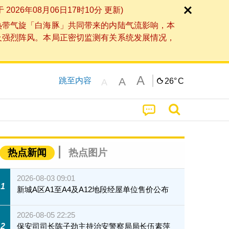
6年08月06日17时10分 更新)
热带气旋「白海豚」共同带来的内陆气流影响，本
及强烈阵风。本局正密切监测有关系统发展情况，
A
A
跳至内容
26°
C
A
热点新闻
热点图片
2026-08-03 09:01
1
新城A区A1至A4及A12地段经屋单位售价公布
2026-08-05 22:25
2
保安司司长陈子劲主持治安警察局局长伍素萍