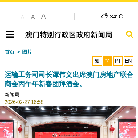
A
C
A
34°
A
搜寻
目录
首页
图片
繁
简
PT
EN
运输工务司司长谭伟文出席澳门房地产联合
商会丙午年新春团拜酒会。
新闻局
2026-02-27 16:58