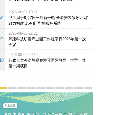
2026-08-06 10:17
8
卫生局于8月7日开展新一轮“长者安装假牙计划”
致力构建“老有所医”的服务系统
2026-08-06 22:21
9
筹建科技研发产业园工作组举行2026年第一次
会议
2026-08-06 20:14
10
行政长官岑浩辉视察澳琴国际教育（大学）城
第一期项目
宣传及推广
赓续中葡传统友谊 续写“一国两制”新篇章 — 澳门“一国
澳门名片集
行政长官岑浩辉11月18日发表2026年施政报
施政特写
澳门特别行政区经济和社会发展第二个五
横琴粤澳深度合作区专题网站
施政小讲堂
走进澳门
澳门相簿2020
《澳门微视