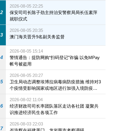
2026-08-05 22:25
2
保安司司长陈子劲主持治安警察局局长伍素萍
就职仪式
2026-08-05 20:35
3
澳门海关晋升9名副关务监督
2026-08-05 15:14
4
警情通告：提防网购“扫码登记”诈骗 以免MPay
帐号被盗用
2026-08-05 20:27
5
卫生局动态调整埃博拉病毒病防疫措施 维持对3
个疫情受影响国家或地区进行加强入境防疫措
施
2026-08-02 11:04
6
经济财政司司长率团队落区走访各社团 凝聚共
识推进经济民生各项工作
2026-08-03 22:03
7
岑浩辉在福建厦门、龙岩两市考察调研