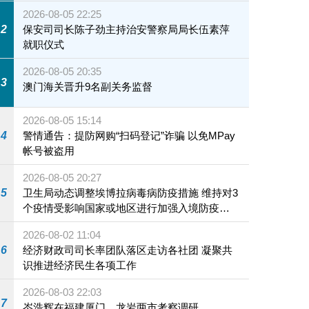
2026-08-05 22:25
2
保安司司长陈子劲主持治安警察局局长伍素萍
就职仪式
2026-08-05 20:35
3
澳门海关晋升9名副关务监督
2026-08-05 15:14
4
警情通告：提防网购“扫码登记”诈骗 以免MPay
帐号被盗用
2026-08-05 20:27
5
卫生局动态调整埃博拉病毒病防疫措施 维持对3
个疫情受影响国家或地区进行加强入境防疫措
施
2026-08-02 11:04
6
经济财政司司长率团队落区走访各社团 凝聚共
识推进经济民生各项工作
2026-08-03 22:03
7
岑浩辉在福建厦门、龙岩两市考察调研