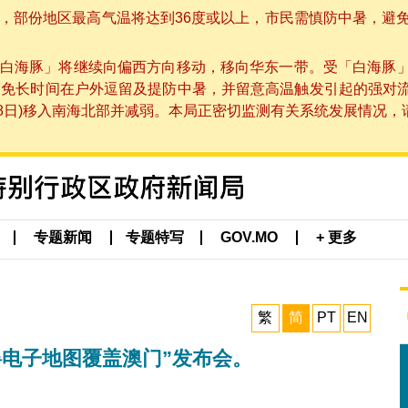
部份地区最高气温将达到36度或以上，市民需慎防中暑，避免在烈
白海豚」将继续向偏西方向移动，移向华东一带。受「白海豚
避免长时间在户外逗留及提防中暑，并留意高温触发引起的强对
8日)移入南海北部并减弱。本局正密切监测有关系统发展情况，请市
专题新闻
专题特写
GOV.MO
+ 更多
繁
简
PT
EN
碍电子地图覆盖澳门”发布会。