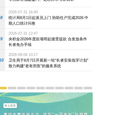
2026-07-31 16:40
8
统计局8月1日起派员上门 协助住户完成2026 中
期人口统计问卷
2026-07-31 12:47
9
央积金2026年度款项明起接受提款 合发放条件
长者免办手续
2026-08-06 10:17
10
卫生局于8月7日开展新一轮“长者安装假牙计划”
致力构建“老有所医”的服务系统
宣传及推广
赓续中葡传统友谊 续写“一国两制”新篇章 — 澳门“一国
澳门名片集
行政长官岑浩辉11月18日发表2026年施政报
施政特写
澳门特别行政区经济和社会发展第二个五
横琴粤澳深度合作区专题网站
施政小讲堂
走进澳门
澳门相簿2020
《澳门微视