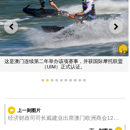
上一则
下一
这是澳门连续第二年举办该项赛事，并获国际摩托联盟
（UIM）正式认证。
1
2
3
4
5
6
7
8
9
10
上一则图片
经济财政司司长戴建业出席澳门欧洲商会12周
年纪念酒会。