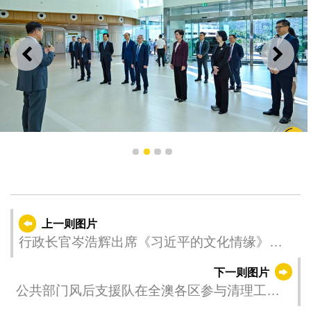
上一则
下一
1
2
3
4
行政长官岑浩辉视察离岛医疗综合体北京协和医院澳门医
学中心。
上一则图片
行政长官岑浩辉出席《习近平的文化情缘》
《习近平经济思想系列讲读》澳门启播仪式及
下一则图片
盛世莲开颂华章 - 中央广播电视总台与澳门各界
公共部门风后支援队在全澳各区参与清理工
深化合作仪式。
作。