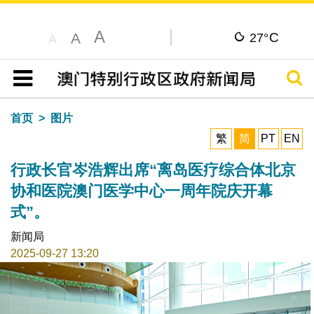
A
C
A
27°
A
搜寻
目录
首页
图片
繁
简
PT
EN
行政长官岑浩辉出席“离岛医疗综合体北京
协和医院澳门医学中心一周年院庆开幕
式”。
新闻局
2025-09-27 13:20