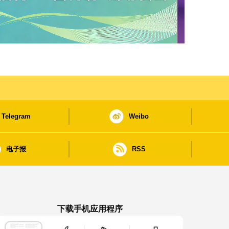
Telegram
Weibo
电子报
RSS
下载手机应用程序
澳门政府新闻 APP - App Store 下载
澳门政府新闻 APP - Google Pla
澳门政府新闻 APP -