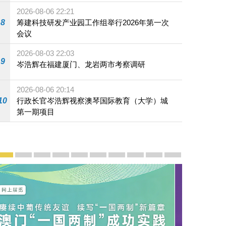
2026-08-06 22:21
8
筹建科技研发产业园工作组举行2026年第一次
会议
2026-08-03 22:03
9
岑浩辉在福建厦门、龙岩两市考察调研
2026-08-06 20:14
10
行政长官岑浩辉视察澳琴国际教育（大学）城
第一期项目
宣传及推广
赓续中葡传统友谊 续写“一国两制”新篇章 — 澳门“一国
澳门名片集
行政长官岑浩辉11月18日发表2026年施政报
施政特写
澳门特别行政区经济和社会发展第二个五
横琴粤澳深度合作区专题网站
施政小讲堂
走进澳门
澳门相簿2020
《澳门微视