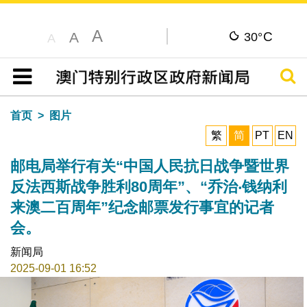
A
C
A
30°
A
搜寻
目录
首页
图片
繁
简
PT
EN
邮电局举行有关“中国人民抗日战争暨世界
反法西斯战争胜利80周年”、“乔治‧钱纳利
来澳二百周年”纪念邮票发行事宜的记者
会。
新闻局
2025-09-01 16:52