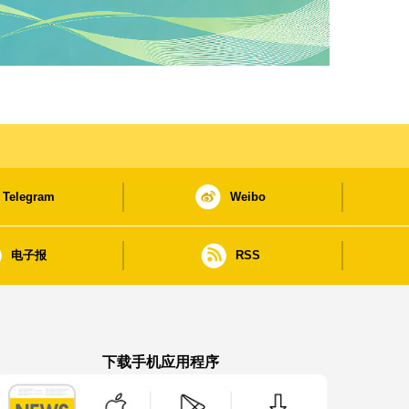
Telegram
Weibo
电子报
RSS
下载手机应用程序
澳门政府新闻 APP - App Store 下载
澳门政府新闻 APP - Google Pla
澳门政府新闻 APP -