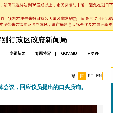
高气温将达到36度或以上，市民需慎防中暑，避免在烈日下进行户
响，预料本澳未来数日持续天晴及非常酷热，最高气温可达36
带来强雷雨及强烈阵风，请市民留意天气变化及本局最新资讯。(于 2
专题新闻
专题特写
GOV.MO
+ 更多
繁
简
PT
EN
体会议，回应议员提出的口头质询。