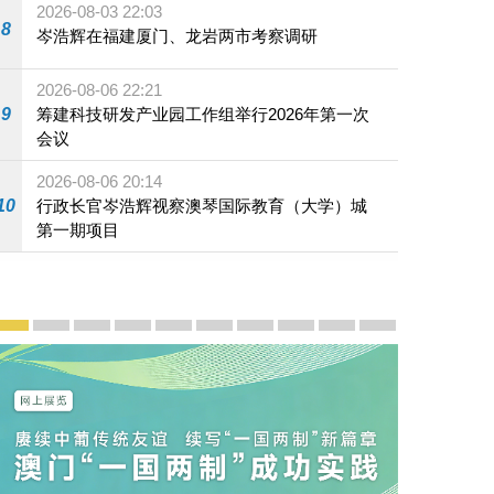
2026-08-03 22:03
8
岑浩辉在福建厦门、龙岩两市考察调研
2026-08-06 22:21
9
筹建科技研发产业园工作组举行2026年第一次
会议
2026-08-06 20:14
10
行政长官岑浩辉视察澳琴国际教育（大学）城
第一期项目
宣传及推广
赓续中葡传统友谊 续写“一国两制”新篇章 — 澳门“一国
澳门名片集
行政长官岑浩辉11月18日发表2026年施政报
施政特写
澳门特别行政区经济和社会发展第二个五
横琴粤澳深度合作区专题网站
施政小讲堂
走进澳门
澳门相簿2020
《澳门微视