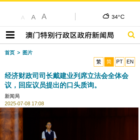
A
C
A
34°
A
搜寻
目录
首页
图片
繁
简
PT
EN
经济财政司司长戴建业列席立法会全体会
议，回应议员提出的口头质询。
新闻局
2025-07-08 17:08