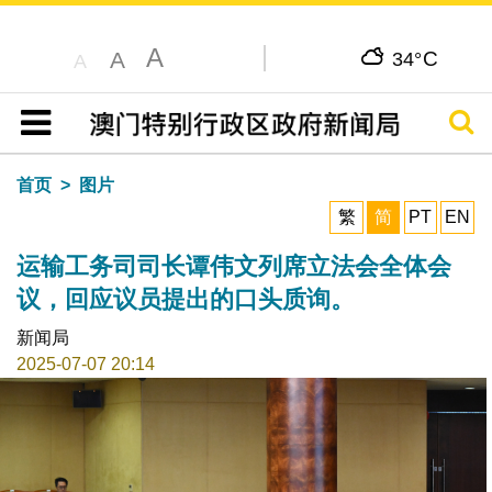
A
C
A
34°
A
搜寻
目录
首页
图片
繁
简
PT
EN
运输工务司司长谭伟文列席立法会全体会
议，回应议员提出的口头质询。
新闻局
2025-07-07 20:14