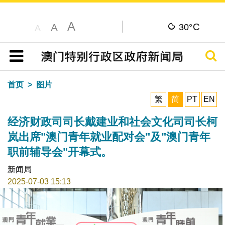
A
C
A
30°
A
搜寻
目录
首页
图片
繁
简
PT
EN
经济财政司司长戴建业和社会文化司司长柯
岚出席"澳门青年就业配对会"及"澳门青年
职前辅导会"开幕式。
新闻局
2025-07-03 15:13