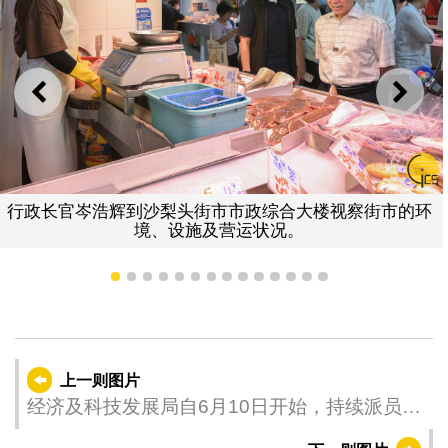
上一则
下一
行政长官岑浩辉到沙梨头街市市政综合大楼视察街市的环
境、设施及营运状况。
1
2
3
4
5
6
7
8
9
10
11
12
13
14
上一则图片
经济及科技发展局自6月10日开始，持续派员走
访“卫星场”较集中的新口岸区，深入了解区内各