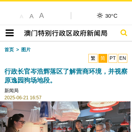
A
C
A
30°
A
搜寻
目录
首页
图片
繁
简
PT
EN
行政长官岑浩辉落区了解营商环境，并视察
原逸园狗场地段。
新闻局
2025-06-21 16:57