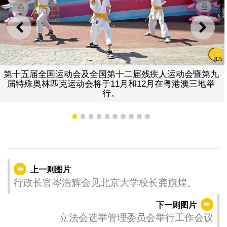
上一则
下一
第十五届全国运动会及全国第十二届残疾人运动会暨第九
届特殊奥林匹克运动会将于11月和12月在粤港澳三地举
行。
1
2
3
4
5
6
7
8
9
10
上一则图片
行政长官岑浩辉会见北京大学校长龚旗煌。
下一则图片
立法会选举管理委员会举行工作会议