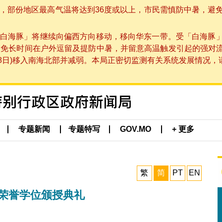
部份地区最高气温将达到36度或以上，市民需慎防中暑，避免在烈
白海豚」将继续向偏西方向移动，移向华东一带。受「白海豚
避免长时间在户外逗留及提防中暑，并留意高温触发引起的强对
8日)移入南海北部并减弱。本局正密切监测有关系统发展情况，请市
专题新闻
专题特写
GOV.MO
+ 更多
繁
简
PT
EN
年荣誉学位颁授典礼