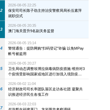
2026-08-05 22:25
2
保安司司长陈子劲主持治安警察局局长伍素萍
就职仪式
2026-08-05 20:35
3
澳门海关晋升9名副关务监督
2026-08-05 15:14
4
警情通告：提防网购“扫码登记”诈骗 以免MPay
帐号被盗用
2026-08-05 20:27
5
卫生局动态调整埃博拉病毒病防疫措施 维持对3
个疫情受影响国家或地区进行加强入境防疫措
施
2026-08-02 11:04
6
经济财政司司长率团队落区走访各社团 凝聚共
识推进经济民生各项工作
2026-08-03 22:03
7
岑浩辉在福建厦门、龙岩两市考察调研