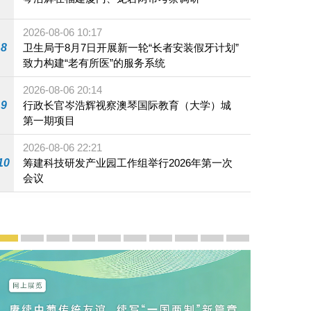
2026-08-06 10:17
8
卫生局于8月7日开展新一轮“长者安装假牙计划”
致力构建“老有所医”的服务系统
2026-08-06 20:14
9
行政长官岑浩辉视察澳琴国际教育（大学）城
第一期项目
2026-08-06 22:21
10
筹建科技研发产业园工作组举行2026年第一次
会议
宣传及推广
赓续中葡传统友谊 续写“一国两制”新篇章 — 澳门“一国
澳门名片集
行政长官岑浩辉11月18日发表2026年施政报
施政特写
澳门特别行政区经济和社会发展第二个五
横琴粤澳深度合作区专题网站
施政小讲堂
走进澳门
澳门相簿2020
《澳门微视