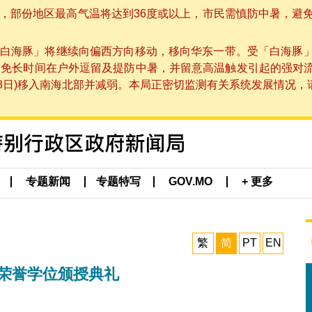
部份地区最高气温将达到36度或以上，市民需慎防中暑，避免在烈
白海豚」将继续向偏西方向移动，移向华东一带。受「白海豚
避免长时间在户外逗留及提防中暑，并留意高温触发引起的强对
8日)移入南海北部并减弱。本局正密切监测有关系统发展情况，请市
专题新闻
专题特写
GOV.MO
+ 更多
繁
简
PT
EN
年荣誉学位颁授典礼