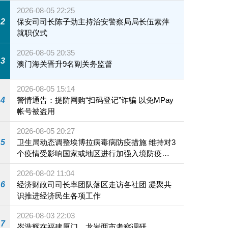
2026-08-05 22:25
2
保安司司长陈子劲主持治安警察局局长伍素萍
就职仪式
2026-08-05 20:35
3
澳门海关晋升9名副关务监督
2026-08-05 15:14
4
警情通告：提防网购“扫码登记”诈骗 以免MPay
帐号被盗用
2026-08-05 20:27
5
卫生局动态调整埃博拉病毒病防疫措施 维持对3
个疫情受影响国家或地区进行加强入境防疫措
施
2026-08-02 11:04
6
经济财政司司长率团队落区走访各社团 凝聚共
识推进经济民生各项工作
2026-08-03 22:03
7
岑浩辉在福建厦门、龙岩两市考察调研