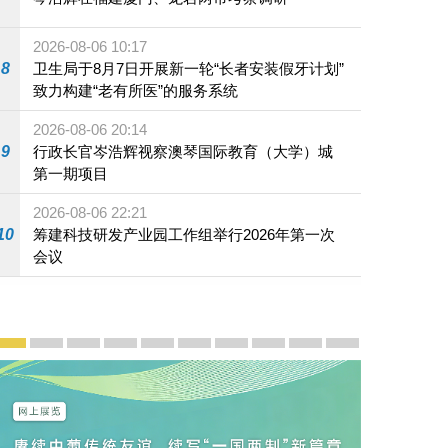
2026-08-06 10:17
8
卫生局于8月7日开展新一轮“长者安装假牙计划”
致力构建“老有所医”的服务系统
2026-08-06 20:14
9
行政长官岑浩辉视察澳琴国际教育（大学）城
第一期项目
2026-08-06 22:21
10
筹建科技研发产业园工作组举行2026年第一次
会议
宣传及推广
赓续中葡传统友谊 续写“一国两制”新篇章 — 澳门“一国
澳门名片集
行政长官岑浩辉11月18日发表2026年施政报
施政特写
澳门特别行政区经济和社会发展第二个五
横琴粤澳深度合作区专题网站
施政小讲堂
走进澳门
澳门相簿2020
《澳门微视