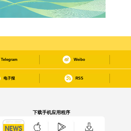
Telegram
Weibo
电子报
RSS
下载手机应用程序
澳门政府新闻 APP - App Store 下载
澳门政府新闻 APP - Google Pla
澳门政府新闻 APP -