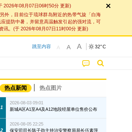
6年08月07日06时50分 更新)
另外，目前位于琉球群岛附近的热带气旋「白海
民应提防中暑，并留意高温触发引起的强对流，可
2026年08月07日11时00分 更新)
A
A
跳至内容
32°
C
A
热点新闻
热点图片
2026-08-03 09:01
1
新城A区A1至A4及A12地段经屋单位售价公布
2026-08-05 22:25
2
保安司司长陈子劲主持治安警察局局长伍素萍