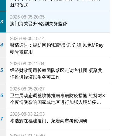
就职仪式
2026-08-05 20:35
3
澳门海关晋升9名副关务监督
2026-08-05 15:14
4
警情通告：提防网购“扫码登记”诈骗 以免MPay
帐号被盗用
2026-08-02 11:04
5
经济财政司司长率团队落区走访各社团 凝聚共
识推进经济民生各项工作
2026-08-05 20:27
6
卫生局动态调整埃博拉病毒病防疫措施 维持对3
个疫情受影响国家或地区进行加强入境防疫措
施
2026-08-03 22:03
7
岑浩辉在福建厦门、龙岩两市考察调研
2026-07-31 16:40