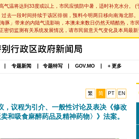
将达到33度或以上，市民应慎防中暑，适时补充水分。 (于 202
，过去一段时间持续于该区徘徊，预料今明两日移向南海北部。
海豚」带来的内陆气流影响，本澳未来数日仍然天晴酷热，市
切监测有关系统发展情况，请市民留意天气变化及本局最新资讯。(于 
专题新闻
专题特写
GOV.MO
+ 更多
繁
简
PT
EN
议，议程为引介、一般性讨论及表决《修改
、贩卖和吸食麻醉药品及精神药物〉》法案。