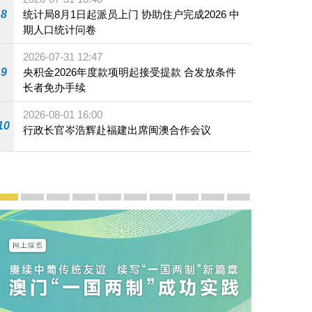
8
统计局8月1日起派员上门 协助住户完成2026 中
期人口统计问卷
2026-07-31 12:47
9
央积金2026年度款项明起接受提款 合发放条件
长者免办手续
2026-08-01 16:00
10
行政长官岑浩辉赴福建出席闽澳合作会议
宣传及推广
赓续中葡传统友谊 续写“一国两制”新篇章 — 澳门“一国
澳门名片集
行政长官岑浩辉11月18日发表2026年施政报
施政特写
澳门特别行政区经济和社会发展第二个五
横琴粤澳深度合作区专题网站
施政小讲堂
走进澳门
澳门相簿2020
《澳门微视