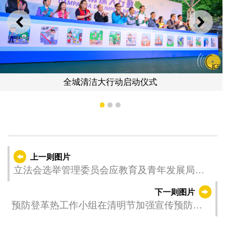
上一则
下一
全城清洁大行动启动仪式
1
2
3
上一则图片
立法会选举管理委员会应教育及青年发展局邀
请举办“2025年第八届立法会选举 — 教育界讲
下一则图片
解会”，向学校代表介绍立法会选举制度的相关
预防登革热工作小组在清明节加强宣传预防登
规定。
革热，呼吁居民做好个人防蚊措施，注意清除