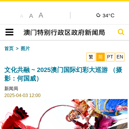
A
C
A
34°
A
搜寻
目录
首页
图片
繁
简
PT
EN
文化共融 ~ 2025澳门国际幻彩大巡游 （摄
影：何国威）
新闻局
2025-04-03 12:00