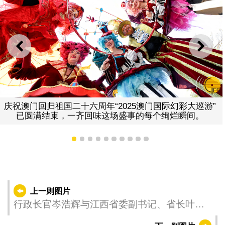
上一则
下一
庆祝澳门回归祖国二十六周年“2025澳门国际幻彩大巡游”
已圆满结束，一齐回味这场盛事的每个绚烂瞬间。
1
2
3
4
5
6
7
8
9
10
上一则图片
行政长官岑浩辉与江西省委副书记、省长叶建
春会面。