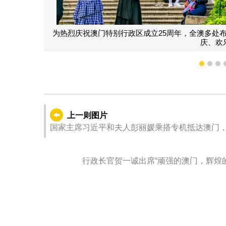
全澳多处布置了节庆花坛和灯饰，以绚丽花海和缤纷色彩营造隆重、
庆、欢乐的节日气氛。
1
2
3
上一则图片
国家主席习近平和夫人彭丽媛乘搭专机抵达澳门，
门特别行政区第六届政府就职典礼，并视察澳门
行政长官贺一诚出席“顽强的澳门，辉煌