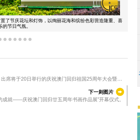
喜
议事亭前地以大片花卉及“25”字样布置了灯光隧道，
4
5
6
7
8
9
10
出席将于20日举行的庆祝澳门回归祖国25周年大会暨澳
。
下一则图片
的成就——庆祝澳门回归廿五周年书画作品展”开幕仪式。