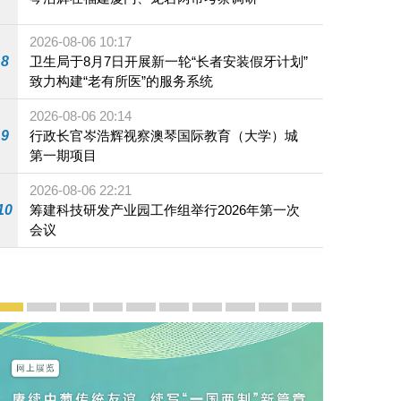
2026-08-06 10:17
五星红旗和澳门特区区旗高高飘扬，耀眼夺目。
8
卫生局于8月7日开展新一轮“长者安装假牙计划”
致力构建“老有所医”的服务系统
2026-08-06 20:14
9
行政长官岑浩辉视察澳琴国际教育（大学）城
第一期项目
2026-08-06 22:21
10
筹建科技研发产业园工作组举行2026年第一次
会议
宣传及推广
赓续中葡传统友谊 续写“一国两制”新篇章 — 澳门“一国
澳门名片集
行政长官岑浩辉11月18日发表2026年施政报
施政特写
澳门特别行政区经济和社会发展第二个五
横琴粤澳深度合作区专题网站
施政小讲堂
走进澳门
澳门相簿2020
《澳门微视