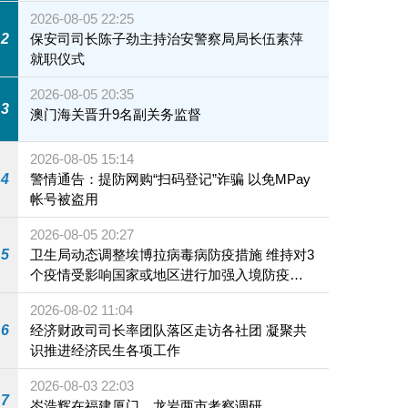
2026-08-05 22:25
2
保安司司长陈子劲主持治安警察局局长伍素萍
就职仪式
2026-08-05 20:35
3
澳门海关晋升9名副关务监督
2026-08-05 15:14
4
警情通告：提防网购“扫码登记”诈骗 以免MPay
帐号被盗用
2026-08-05 20:27
5
卫生局动态调整埃博拉病毒病防疫措施 维持对3
个疫情受影响国家或地区进行加强入境防疫措
施
2026-08-02 11:04
6
经济财政司司长率团队落区走访各社团 凝聚共
识推进经济民生各项工作
2026-08-03 22:03
7
岑浩辉在福建厦门、龙岩两市考察调研