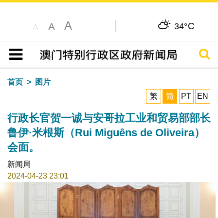
A
C
A
34°
A
搜寻
目录
首页
图片
繁
简
PT
EN
行政长官贺一诚与安哥拉工业和贸易部部长
鲁伊·米根斯（Rui Miguêns de Oliveira）
会面。
新闻局
2024-04-23 23:01