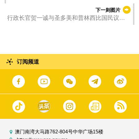
域一体化部部长苏亚雷斯‧桑布（Soares
下一则图片
Sambú）会面。
行政长官贺一诚与圣多美和普林西比国民议会
副议长阿布尼尔多·德奥利维拉（Abnildo
Nascimento dˈOliveira）会面。
订阅频道
澳门南湾大马路762-804号中华广场15楼