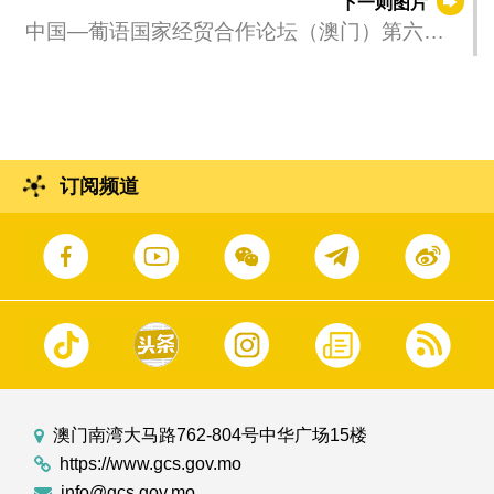
下一则图片
佛得角的政府代表团团长进行双边会见。
中国—葡语国家经贸合作论坛（澳门）第六届
部长级会议欢迎晚宴在澳门东亚运动会体育馆
国际会议展览中心举行，中共中央政治局委
员、全国人大常委会副委员长李鸿忠及各葡语
国家代表出席。
订阅频道
澳门南湾大马路762-804号中华广场15楼
https://www.gcs.gov.mo
info@gcs.gov.mo