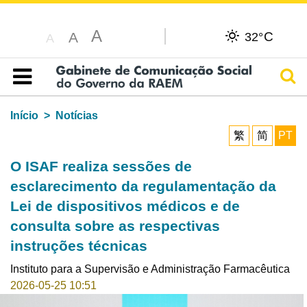
A
C
A
32°
A
Pesq
Índice
Início
Notícias
繁
简
PT
O ISAF realiza sessões de
esclarecimento da regulamentação da
Lei de dispositivos médicos e de
consulta sobre as respectivas
instruções técnicas
Instituto para a Supervisão e Administração Farmacêutica
2026-05-25 10:51