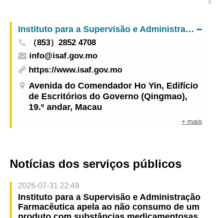
Medicinas Tradicionais e Nova Agenda
em Macau das regiões de alto risco
Estratégica para o Brasil e impulsiona a
Instituto para a Supervisão e Administração Farmacêutica
integração da medicina chinesa no sistema de
（853）2852 4708
saúde brasileiro
info@isaf.gov.mo
https://www.isaf.gov.mo
Avenida do Comendador Ho Yin, Edifício
de Escritórios do Governo (Qingmao),
19.º andar, Macau
+ mais
Notícias dos serviços públicos
2026-07-31 22:49
Instituto para a Supervisão e Administração
Farmacêutica apela ao não consumo de um
produto com substâncias medicamentosas