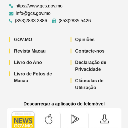
https://www.gcs.gov.mo
info@gcs.gov.mo
(853)2833 2886
(853)2835 5426
GOV.MO
Opiniões
Revista Macau
Contacte-nos
Livro do Ano
Declaração de
Privacidade
Livro de Fotos de
Macau
Cláusulas de
Utilização
Descarregar a aplicação de telemóvel
Aplicação de telemóvel “Notícias do G
Aplicação de telemóvel “
Aplicação 